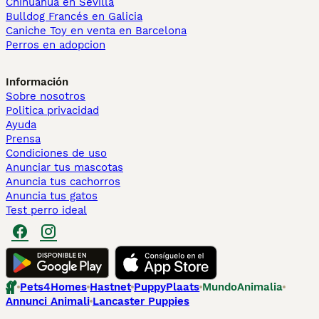
Chihuahua en Sevilla
Bulldog Francés en Galicia
Caniche Toy en venta en Barcelona
Perros en adopcion
Información
Sobre nosotros
Politica privacidad
Ayuda
Prensa
Condiciones de uso
Anunciar tus mascotas
Anuncia tus cachorros
Anuncia tus gatos
Test perro ideal
Pets4Homes
Hastnet
PuppyPlaats
MundoAnimalia
Annunci Animali
Lancaster Puppies