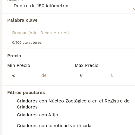
Distancia
información sobre esta raza de perro.
Palabra clave
Encontramos 0 Münsterlander Grande Perros
para monta en Cáceres, Cáceres.
Si deseas exactamente esta búsqueda guarda tu 
búsqueda y espera el resultado perfecto:
0/100 caracteres
Guardar búsqueda
Precio
Min Precio
Max Precio
Preguntas frecuentes
€
€
Filtros populares
¿Cómo es un perro Gran
Criadores con Núcleo Zoológico o en el Registro de
Danés?
Criadores
Criadores con Afijo
Aspecto del gran danés Pese a su
constitución musculosa y fuerte, tiene una
Criadores con identidad verificada
expresión amable y un deseo genuino de