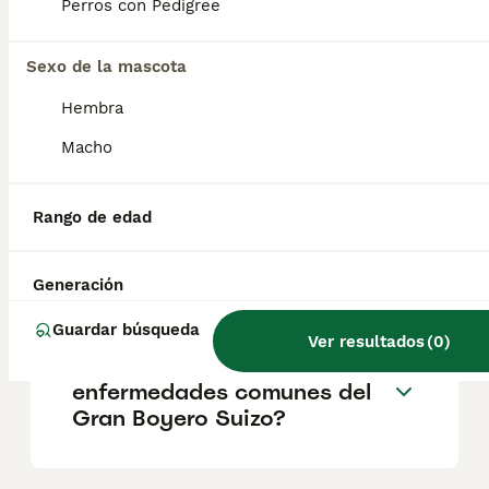
buen carácter y muy cariñosos con las
Perros con Pedigree
personas que conocen. También se
muestran confiados en presencia de
extraños.
Sexo de la mascota
Hembra
¿Cuánto cuesta un Gran
Macho
boyero suizo?
Rango de edad
¿Qué tamaño tiene un Gran
Boyero Suizo?
Generación
Guardar búsqueda
Ver resultados
(
0
)
¿Cuáles son las
enfermedades comunes del
Gran Boyero Suizo?