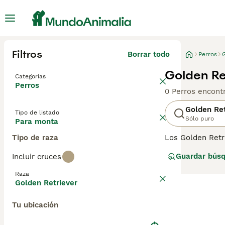
Filtros
Borrar todo
Perros
Golden Re
Categorías
Perros
0 Perros encont
Golden Ret
Tipo de listado
Sólo puro
Para monta
Tipo de raza
Los Golden Retr
una buena razón
Guardar bús
Incluir cruces
entrenamiento, 
porque son muy 
Raza
Golden Retriever
Lee nuestra
pág
Tu ubicación