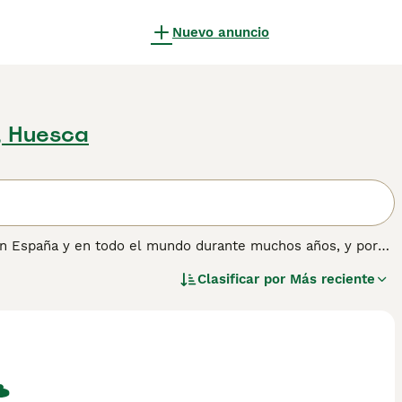
Nuevo anuncio
, Huesca
en España y en todo el mundo durante muchos años, y por
ila que, combinada con su inteligencia y capacidad de
Clasificar por
Más reciente
. Muchos Golden Retrievers todavía se ven en el campo
información sobre esta raza de perro.