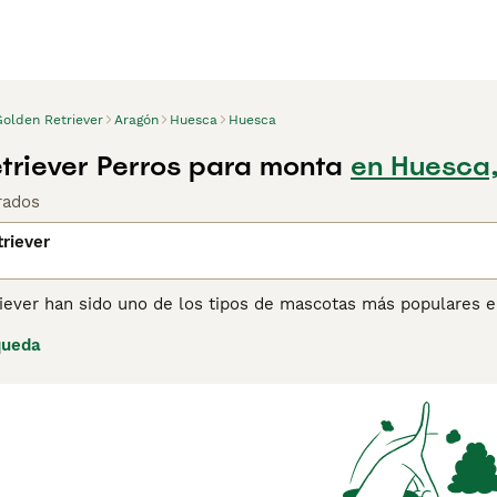
Golden Retriever
Aragón
Huesca
Huesca
triever Perros para monta
en Huesca
rados
riever
iever han sido uno de los tipos de mascotas más populares 
. Estos perros tienen una naturaleza maravillosamente tranqu
queda
los convierte en la elección perfecta como perros de familia
apreciados por sus habilidades de trabajo.
ina de consejos de compra de Golden Retriever
para obtener 