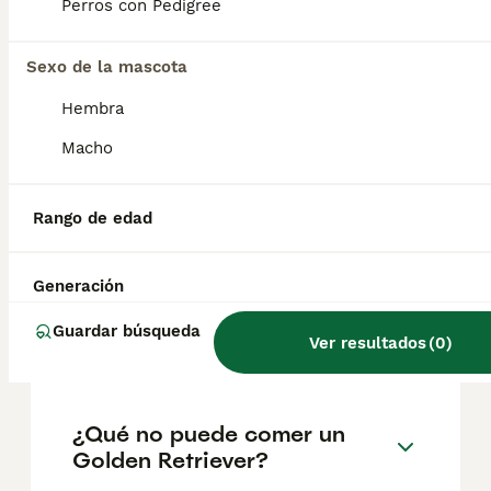
según factores como el pedigrí, la
Perros con Pedigree
reputación del criador y la ubicación.
Sexo de la mascota
¿Cuáles son los 3 tipos de
Hembra
Golden Retriever?
Macho
¿Es mejor un labrador o un
Rango de edad
golden retriever?
Generación
¿Cómo saber si un cachorro
Guardar búsqueda
Ver resultados
(
0
)
golden es original?
¿Qué no puede comer un
Golden Retriever?