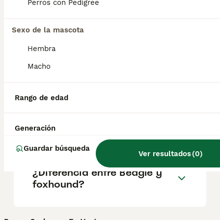
Perros con Pedigree
salud y el bienestar de los animales.
Informarse bien y comparar opciones antes
de comprometerse siempre es la mejor
Sexo de la mascota
decisión.
Hembra
Macho
¿Es el foxhound una buena
mascota?
Rango de edad
¿Cómo se llama el foxhound
Generación
americano en español?
Guardar búsqueda
Ver resultados
(
0
)
¿Diferencia entre Beagle y
foxhound?