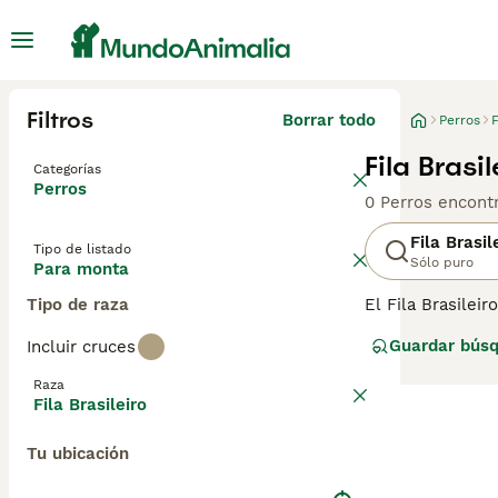
Filtros
Borrar todo
Perros
F
Fila Brasi
Categorías
Perros
0 Perros encont
Fila Brasil
Tipo de listado
Sólo puro
Para monta
Tipo de raza
El Fila Brasilei
Generalmente tr
Guardar bús
Incluir cruces
obedecen bien. 
territorial y, p
Raza
no es adecuado p
Fila Brasileiro
Tu ubicación