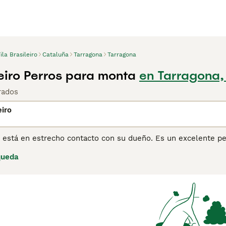
ila Brasileiro
Cataluña
Tarragona
Tarragona
leiro Perros para monta
en Tarragona,
rados
eiro
ro está en estrecho contacto con su dueño. Es un excelente pe
abaja de manera independiente. Los Fila son muy afectuosos 
queda
No les gustan mucho los extraños, lo que pueden expresar sie
or lo tanto, pueden ser muy dominantes con otros perros. La ciu
ara un dueño inexperto o principiante.