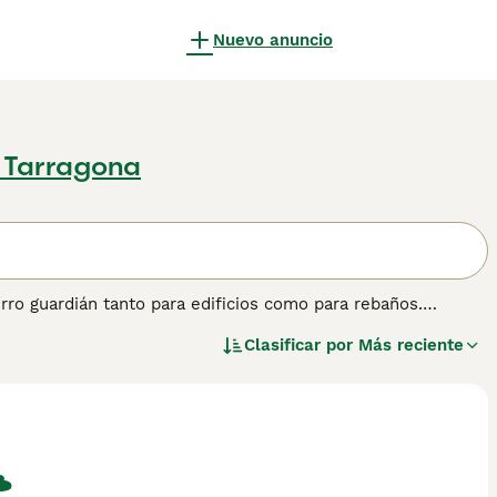
Nuevo anuncio
 Tarragona
rro guardián tanto para edificios como para rebaños.
y siempre se someten a su dueño / familia, a quienes
Clasificar por
Más reciente
ndo agresivos o evasivos. Además, tienen un gran instinto
dad no es un entorno ideal para un Fila. Un Fila Brasileiro