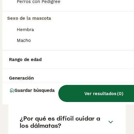
factores como el pedigrí, la reputación del
Perros con Pedigree
criador y la ubicación.
Sexo de la mascota
¿Cuántos cachorros tiene
Hembra
una dálmata?
Macho
¿Cuántos años suelen vivir
Rango de edad
los dálmatas?
Generación
¿Los dálmatas se enferman
Guardar búsqueda
Ver resultados
(
0
)
fácilmente?
¿Por qué es difícil cuidar a
los dálmatas?