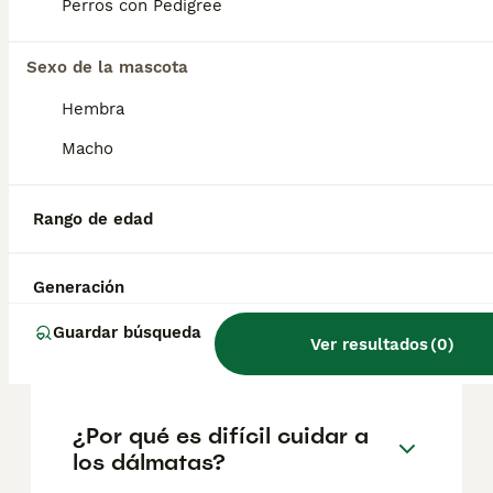
factores como el pedigrí, la reputación del
Perros con Pedigree
criador y la ubicación.
Sexo de la mascota
¿Cuántos cachorros tiene
Hembra
una dálmata?
Macho
¿Cuántos años suelen vivir
Rango de edad
los dálmatas?
Generación
¿Los dálmatas se enferman
Guardar búsqueda
Ver resultados
(
0
)
fácilmente?
¿Por qué es difícil cuidar a
los dálmatas?