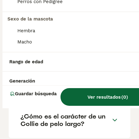
geográfica. Es fundamental acudir a
Perros con Pedigree
criadores responsables que garanticen la
salud y el bienestar de los animales.
Informarse bien y comparar opciones antes
Sexo de la mascota
de comprometerse siempre es la mejor
Hembra
decisión.
Macho
¿Cómo se llaman los collies
de pelo largo?
Rango de edad
Generación
¿Cuánto cuesta un collie de
pelo largo?
Guardar búsqueda
Ver resultados
(
0
)
¿Cómo es el carácter de un
Collie de pelo largo?