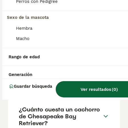
Chesapeake, costas de Maryland en el este
Perros con Pedigree
de Estados Unidos. Perteneciente a los
retriever, y clasificado en los grupos de caza
y deportes por parte de los Kennel Club.
Sexo de la mascota
Hembra
¿Es raro el Chesapeake Bay
Macho
Retriever?
Rango de edad
¿Cuál es la diferencia entre
un retriever de la bahía de
Generación
Chesapeake y un golden
retriever?
Guardar búsqueda
Ver resultados
(
0
)
¿Cuánto cuesta un cachorro
de Chesapeake Bay
Retriever?