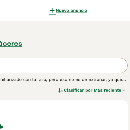
Nuevo anuncio
áceres
iliarizado con la raza, pero eso no es de extrañar, ya que
una cabeza distintiva en forma de cuña. Estos adorables
Clasificar por
Más reciente
neo. Sin embargo, aquellos que esperan compartir su hogar
, ya que se sabe que existen menos de 3.000 perros en el
tener información sobre esta raza de perro.