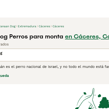
Canaan Dog
Extremadura
Cáceres
Cáceres
og Perros para monta
en Cáceres, C
rados
og
án es el perro nacional de Israel, y no todo el mundo está fam
erros más raros del planeta. Son de tamaño mediano y tienen 
queda
ado recientemente a Europa, donde han sido un éxito instantá
 Canaán pueden tener dificultades para encontrar un cachorro
tra página de consejos de compra de Perro de Canaán para ob