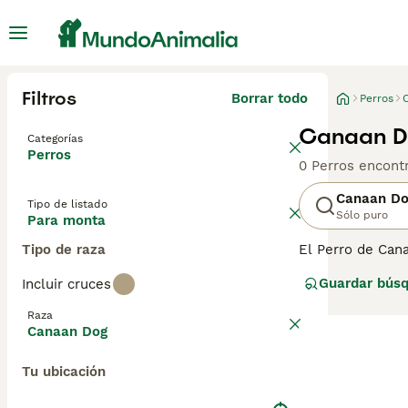
Filtros
Borrar todo
Perros
Canaan D
Categorías
Perros
0 Perros encont
Canaan D
Tipo de listado
Sólo puro
Para monta
Tipo de raza
El Perro de Cana
es uno de los p
Guardar bús
Incluir cruces
perros han lleg
con un Perro de
Raza
mundo. Lee nues
Canaan Dog
Tu ubicación