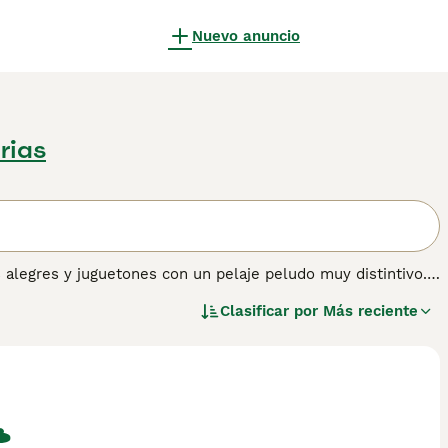
Nuevo anuncio
rias
 alegres y juguetones con un pelaje peludo muy distintivo.
n día estos encantadores perros son populares como
Clasificar por
Más reciente
ños.
mación sobre esta raza de perro.