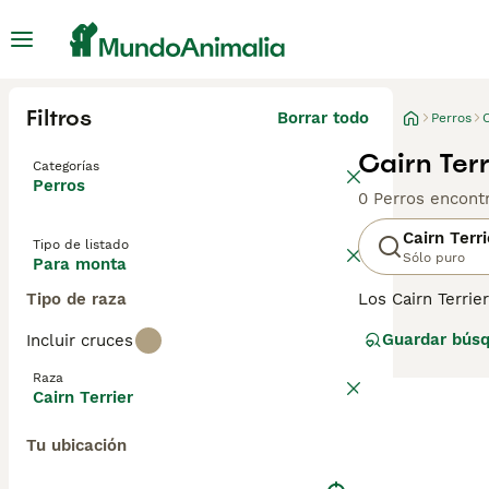
Filtros
Borrar todo
Perros
C
Cairn Ter
Categorías
Perros
0 Perros encont
Cairn Terri
Tipo de listado
Sólo puro
Para monta
Tipo de raza
Los Cairn Terrie
En el pasado fu
Guardar bús
Incluir cruces
mascotas y comp
Raza
Lee nuestra
pág
Cairn Terrier
Tu ubicación