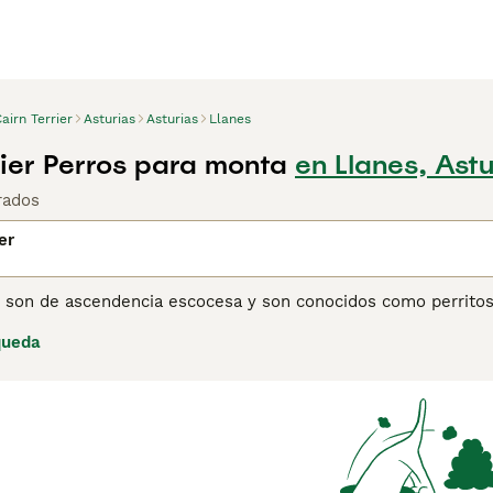
airn Terrier
Asturias
Asturias
Llanes
rier Perros para monta
en Llanes, Astu
rados
er
r son de ascendencia escocesa y son conocidos como perritos
eron muy apreciados por sus habilidades de caza, pero hoy e
queda
añeros gracias a su apariencia traviesa y su apego a sus due
ina de consejos de compra de Cairn Terrier
para obtener infor