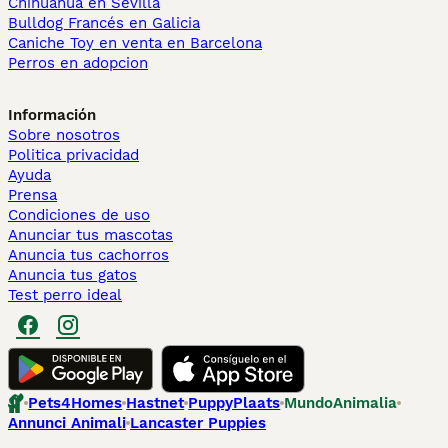
Chihuahua en Sevilla
Bulldog Francés en Galicia
Caniche Toy en venta en Barcelona
Perros en adopcion
Información
Sobre nosotros
Politica privacidad
Ayuda
Prensa
Condiciones de uso
Anunciar tus mascotas
Anuncia tus cachorros
Anuncia tus gatos
Test perro ideal
Pets4Homes
Hastnet
PuppyPlaats
MundoAnimalia
Annunci Animali
Lancaster Puppies