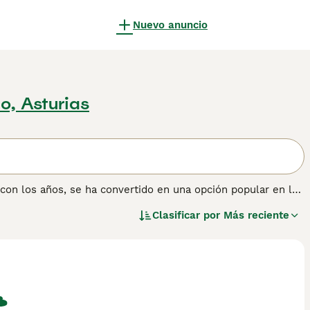
Nuevo anuncio
o, Asturias
 con los años, se ha convertido en una opción popular en los
a apariencia y naturaleza amistosa, han encontrado su
Clasificar por
Más reciente
os países alrededor del mundo. Hasta el momento, el
el Club, pero estos perros son reconocidos tanto por el
s han establecido un estándar para estos leales y valientes
 obtener información sobre esta raza de perro.