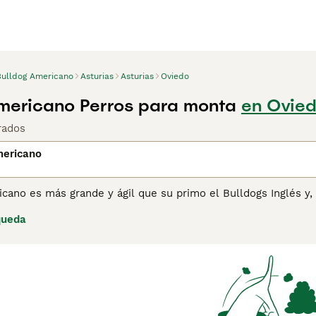
Bulldog Americano
Asturias
Asturias
Oviedo
mericano Perros para monta
en Ovied
rados
mericano
cano es más grande y ágil que su primo el Bulldogs Inglés y,
como perro de compañía y mascota familiar. Gracias a su buen
queda
orazones y hogares de muchas personas aquí en España y otr
no no ha sido reconocido como una raza separada por el Kenn
lub como por el American Breed Club, por lo que ambos clube
stra página de consejos de compra de Bulldog Americano para