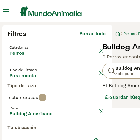
Filtros
Borrar todo
Perros
Bulldog A
Categorías
Perros
0 Perros encont
Bulldog A
Tipo de listado
Sólo puro
Para monta
Tipo de raza
El Bulldog Ameri
Estados Unidos 
Guardar bús
Incluir cruces
camino en los c
Bulldog America
Raza
United Kennel C
Bulldog Americano
perros. Lee nue
Tu ubicación