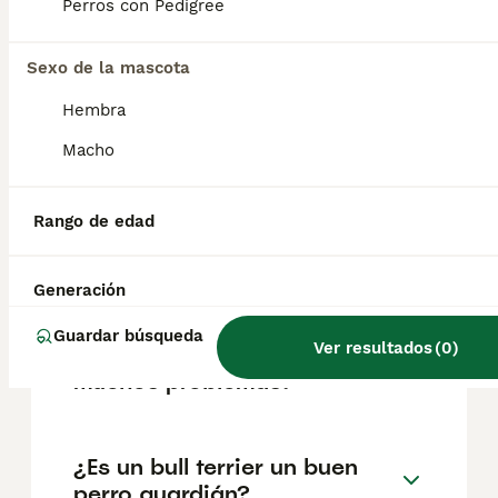
según factores como el pedigrí, la
Perros con Pedigree
reputación del criador y la ubicación.
Sexo de la mascota
¿Cómo son los bull terrier de
Hembra
cachorros?
Macho
¿Cuántos cachorros puede
Rango de edad
tener una perra Bull Terrier
primeriza?
Generación
Guardar búsqueda
Ver resultados
(
0
)
¿Los bull terrier tienen
muchos problemas?
¿Es un bull terrier un buen
perro guardián?