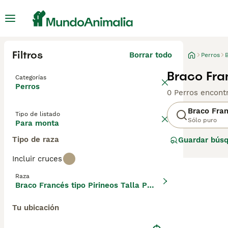
Filtros
Borrar todo
Perros
B
Braco Fra
Categorías
Perros
0 Perros encont
Braco Fran
Tipo de listado
Sólo puro
Para monta
Tipo de raza
Guardar bús
Incluir cruces
Raza
Braco Francés tipo Pirineos Talla Pequeña
Tu ubicación