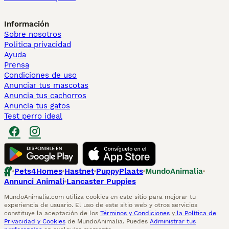
Información
Sobre nosotros
Politica privacidad
Ayuda
Prensa
Condiciones de uso
Anunciar tus mascotas
Anuncia tus cachorros
Anuncia tus gatos
Test perro ideal
Pets4Homes
Hastnet
PuppyPlaats
MundoAnimalia
Annunci Animali
Lancaster Puppies
MundoAnimalia.com utiliza cookies en este sitio para mejorar tu
experiencia de usuario. El uso de este sitio web y otros servicios
constituye la aceptación de los
Términos y Condiciones
y
la Política de
Privacidad y Cookies
de MundoAnimalia. Puedes
Administrar tus