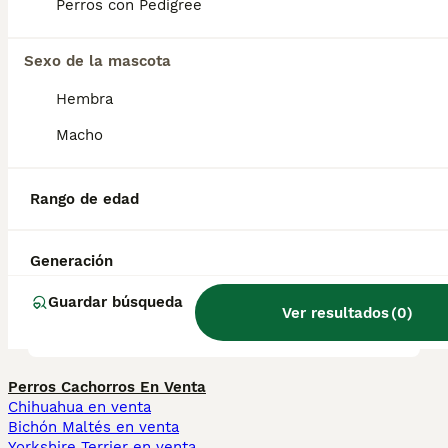
clave está en socializarlos», dijo Cindy. « Son
Perros con Pedigree
una raza poco común y la gente piensa que
se les puede entrenar como a cualquier otro
perro, pero hay que tomarse su tiempo».
Sexo de la mascota
Hembra
¿Perro Braco es agresivo?
Macho
Rango de edad
¿Cuántos tipos de bracos
hay?
Generación
Guardar búsqueda
¿Perro braco es agresivo?
Ver resultados
(
0
)
Perros Cachorros En Venta
Chihuahua en venta
Bichón Maltés en venta
Yorkshire Terrier en venta