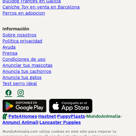
Bulldog Francés en Galicia
Caniche Toy en venta en Barcelona
Perros en adopcion
Información
Sobre nosotros
Politica privacidad
Ayuda
Prensa
Condiciones de uso
Anunciar tus mascotas
Anuncia tus cachorros
Anuncia tus gatos
Test perro ideal
Pets4Homes
Hastnet
PuppyPlaats
MundoAnimalia
Annunci Animali
Lancaster Puppies
MundoAnimalia.com utiliza cookies en este sitio para mejorar tu