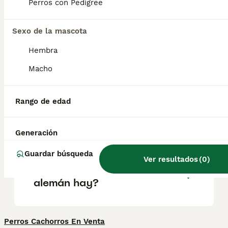
se caracteriza por su fuerte vínculo con la
Perros con Pedigree
familia, siendo especialmente cariñoso con
los niños, lo que lo convierte en un
compañero ideal para hogares activos.
Sexo de la mascota
Hembra
¿Cómo saber si un braco
Macho
alemán es puro?
Rango de edad
¿El pelo duro alemán suelta
mucho pelo?
Generación
Guardar búsqueda
Ver resultados
(
0
)
¿Cuántos tipos de braco
alemán hay?
Perros Cachorros En Venta