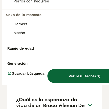
Perros con Pedigree
Aleman De Pelo Corto en España es de
aproximadamente 386€, aunque los precios
pueden variar según factores como el
Sexo de la mascota
pedigrí, la reputación del criador y la
ubicación.
Hembra
Macho
¿Cómo es el carácter de
Braco Aleman De Pelo
Rango de edad
Corto?
Generación
¿Cuáles son las ventajas y
Guardar búsqueda
desventajas de la raza Braco
Ver resultados
(
0
)
Aleman De Pelo Corto?
¿Cuál es la esperanza de
vida de un Braco Aleman De