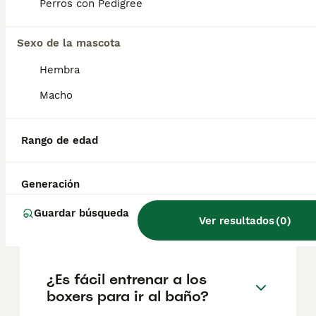
factores como el pedigrí, la reputación del
Perros con Pedigree
criador y la ubicación.
Sexo de la mascota
¿Cuál es la mejor edad para
Hembra
adquirir un cachorro boxer?
Macho
¿Cómo son los bóxer perros
Rango de edad
cachorros?
Generación
¿Es un boxer un buen perro
Guardar búsqueda
Ver resultados
(
0
)
de casa?
¿Es fácil entrenar a los
boxers para ir al baño?