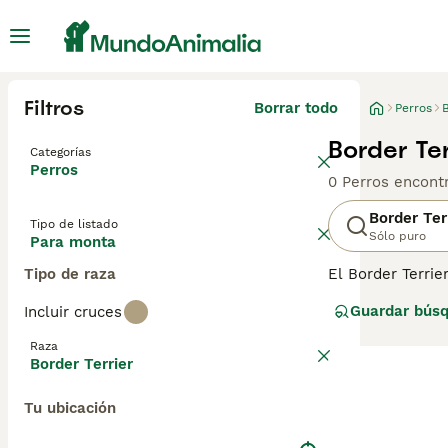
Filtros
Borrar todo
Perros
B
Border Te
Categorías
Perros
0 Perros encont
Border Ter
Tipo de listado
Sólo puro
Para monta
Tipo de raza
El Border Terrie
en un ambiente 
Guardar bús
Incluir cruces
tremenda resiste
combinado con m
Raza
Border Terrier
Lee nuestra
pág
Tu ubicación