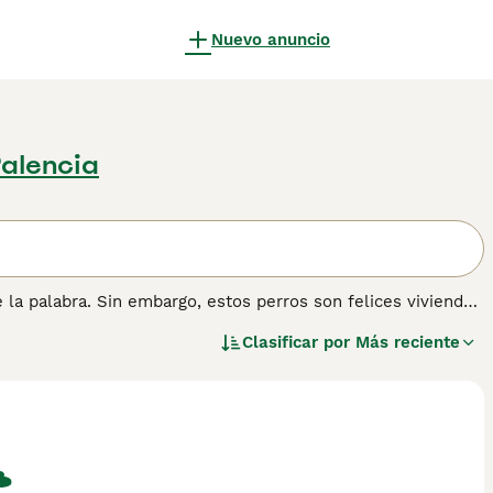
Nuevo anuncio
Palencia
 la palabra. Sin embargo, estos perros son felices viviendo
les, leales y afectuosos. Los Border Terrier tienen una
Clasificar por
Más reciente
 todo el día. Por lo tanto, necesitan mucho ejercicio diario
 estar bien adaptados.
ormación sobre esta raza de perro.