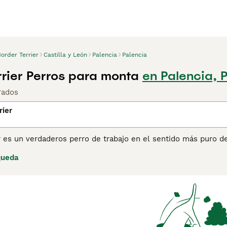
order Terrier
Castilla y León
Palencia
Palencia
rrier Perros para monta
en Palencia, 
rados
rier
r es un verdaderos perro de trabajo en el sentido más puro de
hogareño como un miembro más de la familia, pues son confiab
queda
ncia, ya que fueron criados para seguir a los caballos durante
ucha estimulación mental para ser verdaderamente felices y
ina de consejos de compra de Border Terrier
para obtener inf