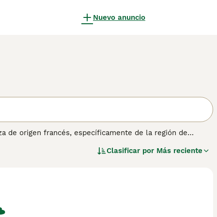
Nuevo anuncio
za de origen francés, específicamente de la región de
 Esta raza se caracteriza por su tamaño grande y atlético, con
Clasificar por
Más reciente
e es corto, áspero y brillante, predominando el color blanco
mundo canino. En cuanto a su temperamento, el **Billy** es
pendiente y requiere un entrenamiento constante y paciente.
necesidad de ejercicio, no es adecuado para personas
rara, con menos de 200 ejemplares en todo el mundo, por lo
nes buscan un perro de caza con historia y carácter, el