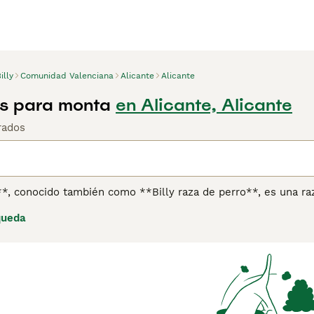
illy
Comunidad Valenciana
Alicante
Alicante
ros para monta
en Alicante, Alicante
rados
**, conocido también como **Billy raza de perro**, es una ra
lada en el siglo XIX para la caza de ciervos, jabalíes y zorros.
queda
tre 58 y 69 cm y un peso que varía entre 25 y 32 kg. Su pelaj
anjas o limón, lo que lo hace fácilmente reconocible en el 
ico, ideal para la caza en terrenos difíciles, aunque es inde
tuoso y leal con la familia, pero debido a su alta energía y 
ara espacios pequeños como apartamentos. Esta raza es muy 
 cachorro o perro Billy puede ser una tarea difícil. Para quie
 opción única y especial.