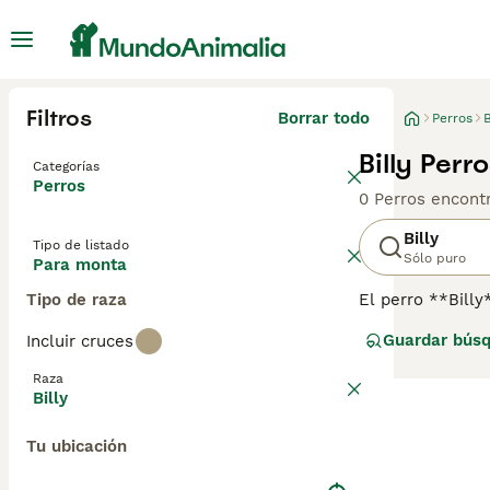
Filtros
Borrar todo
Perros
B
Billy Per
Categorías
Perros
0 Perros encont
Billy
Tipo de listado
Sólo puro
Para monta
Tipo de raza
El perro **Billy
Poitou, desarrol
Guardar bús
Incluir cruces
una altura de en
con manchas nar
Raza
valiente y enérg
Billy
Es un perro afec
primerizas ni p
Tu ubicación
que encontrar un
**Billy** es una