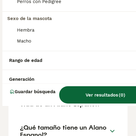
según factores como el pedigrí, la
Perros con Pedigree
reputación del criador y la ubicación.
Sexo de la mascota
¿Cómo es el carácter de
Hembra
Alano Espanol?
Macho
¿Cuáles son las ventajas y
Rango de edad
desventajas de la raza Alano
Espanol?
Generación
Guardar búsqueda
Ver resultados
(
0
)
¿Cuál es la esperanza de
vida de un Alano Espanol?
¿Qué tamaño tiene un Alano
Espanol?