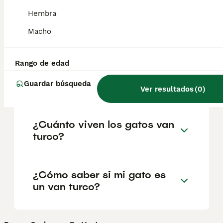
geográfica. Es fundamental acudir a
criadores responsables que garanticen la
Hembra
salud y el bienestar de los animales.
Informarse bien y comparar opciones antes
Macho
de comprometerse siempre es la mejor
decisión.
Rango de edad
Guardar búsqueda
¿Qué es un gato van turco?
Ver resultados
(
0
)
¿Cuánto viven los gatos van
turco?
¿Cómo saber si mi gato es
un van turco?