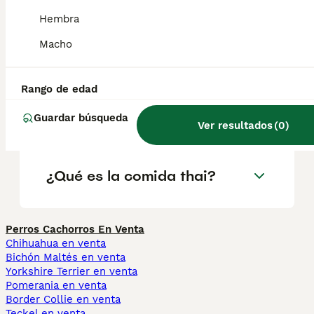
alimentación y la higiene adecuadas.
Hembra
Macho
¿Qué es thai?
Rango de edad
¿Qué significa thai en
Guardar búsqueda
Tailandia?
Ver resultados
(
0
)
¿Qué es la comida thai?
Perros Cachorros En Venta
Chihuahua en venta
Bichón Maltés en venta
Yorkshire Terrier en venta
Pomerania en venta
Border Collie en venta
Teckel en venta