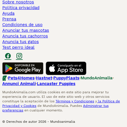
Sobre nosotros
Politica privacidad
Ayuda
Prensa
Condiciones de uso
Anunciar tus mascotas
Anuncia tus cachorros
Anuncia tus gatos
Test perro ideal
Pets4Homes
Hastnet
PuppyPlaats
MundoAnimalia
Annunci Animali
Lancaster Puppies
MundoAnimalia.com utiliza cookies en este sitio para mejorar tu
experiencia de usuario. El uso de este sitio web y otros servicios
constituye la aceptación de los
Términos y Condiciones
y
la Política de
Privacidad y Cookies
de MundoAnimalia. Puedes
Administrar tus
preferencias
en cualquier momento.
© Derechos de autor
2026
-
Mundoanimalia