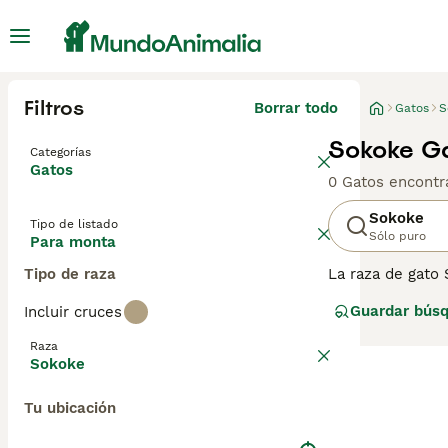
Filtros
Borrar todo
Gatos
S
Sokoke G
Categorías
Gatos
0 Gatos encontr
Sokoke
Tipo de listado
Sólo puro
Para monta
Tipo de raza
La raza de gato 
intervención hu
Guardar bús
Incluir cruces
Lee nuestra
pág
Raza
Sokoke
Tu ubicación