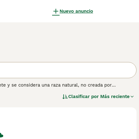
Nuevo anuncio
te y se considera una raza natural, no creada por
aza, el Arabuko Sokoke en Kenia.
Clasificar por
Más reciente
ón sobre esta raza de gato.