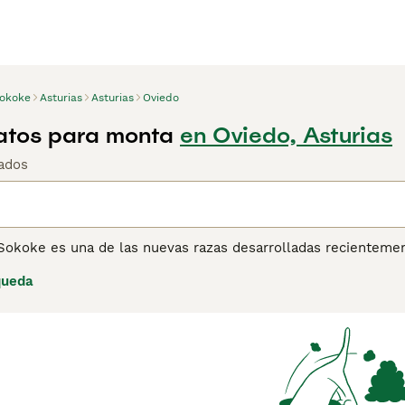
okoke
Asturias
Asturias
Oviedo
atos para monta
en Oviedo, Asturias
ados
Sokoke es una de las nuevas razas desarrolladas recientemen
mana. El nombre Sokoke proviene del hábitat original de la r
queda
ina de consejos de compra de Sokoke
para obtener informaci