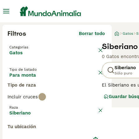
Filtros
Borrar todo
Gatos
S
Siberiano
Categorías
Gatos
0 Gatos encontr
Siberiano
Tipo de listado
Sólo puro
Para monta
Tipo de raza
El Siberiano es 
medianos y gran
Guardar bús
Incluir cruces
lujosos y son d
camino en los c
Raza
Siberiano es un 
Siberiano
Lee nuestra
pág
Tu ubicación