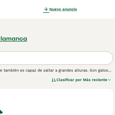
Nuevo anuncio
alamanca
e también es capaz de saltar a grandes alturas. Son gatos
uma a su apariencia encantadora en general. Tienen pelajes
Clasificar por
Más reciente
riencia. Desde que llegaron a España, se han abierto
na buena razón. Además de ser un gato hermoso, el
te.
ión sobre esta raza de gato.