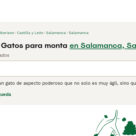
iberiano
Castilla y León
Salamanca
Salamanca
 Gatos para monta
en Salamanca, S
ados
un gato de aspecto poderoso que no solo es muy ágil, sino qu
des y se jactan de tener hermosas patas grandes, lo que se s
queda
e personalidades encantadoras, que combinan con su buena apa
orazones y hogares de muchos amantes de los gatos, y por u
gato gentil, juguetón y cariñoso con un ronroneo impresionan
ina de consejos de compra de Siberiano
para obtener informac