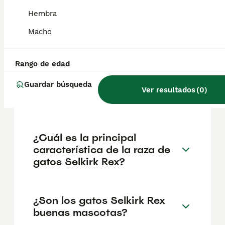
geográfica. Es fundamental acudir a
criadores responsables que garanticen la
Hembra
salud y el bienestar de los animales.
Informarse bien y comparar opciones antes
Macho
de comprometerse siempre es la mejor
decisión.
Rango de edad
Guardar búsqueda
¿Cuánto cuesta un gato
Ver resultados
(
0
)
Selkirk Rex?
¿Cuál es la principal
característica de la raza de
gatos Selkirk Rex?
¿Son los gatos Selkirk Rex
buenas mascotas?