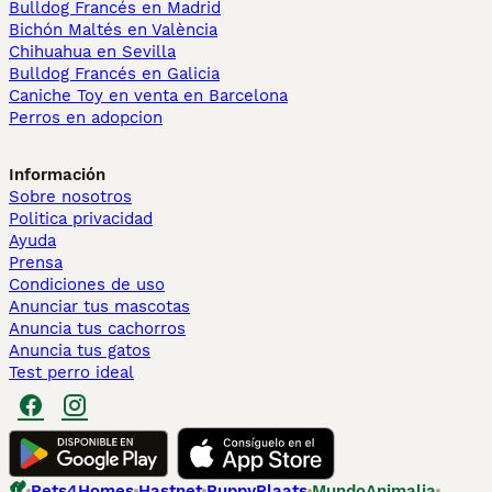
Bulldog Francés en Madrid
Bichón Maltés en València
Chihuahua en Sevilla
Bulldog Francés en Galicia
Caniche Toy en venta en Barcelona
Perros en adopcion
Información
Sobre nosotros
Politica privacidad
Ayuda
Prensa
Condiciones de uso
Anunciar tus mascotas
Anuncia tus cachorros
Anuncia tus gatos
Test perro ideal
Pets4Homes
Hastnet
PuppyPlaats
MundoAnimalia