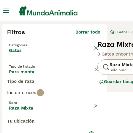
Filtros
Borrar todo
Gatos
R
Raza Mixt
Categorías
Gatos
0 Gatos encontr
Raza Mixt
Tipo de listado
Sólo puro
Para monta
Tipo de raza
Guardar bús
Incluir cruces
Raza
Raza Mixta
Tu ubicación