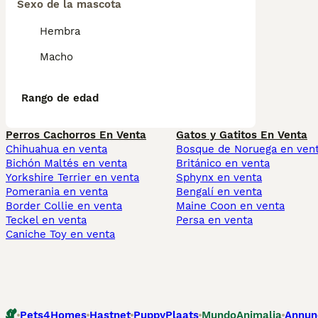
Sexo de la mascota
Hembra
Macho
Rango de edad
Perros Cachorros En Venta
Gatos y Gatitos En Venta
Chihuahua en venta
Bosque de Noruega en ven
Bichón Maltés en venta
Británico en venta
Yorkshire Terrier en venta
Sphynx en venta
Pomerania en venta
Bengalí en venta
Border Collie en venta
Maine Coon en venta
Teckel en venta
Persa en venta
Caniche Toy en venta
Pets4Homes
Hastnet
PuppyPlaats
MundoAnimalia
Annun