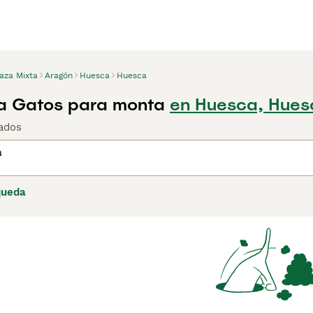
aza Mixta
Aragón
Huesca
Huesca
a Gatos para monta
en Huesca, Hues
ados
a
queda