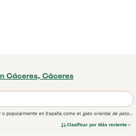
n Cáceres, Cáceres
r
o popularmente en España como el
gato oriental de pelo
iamés y razas de pelo largo como el Balinés. Esta variedad
Clasificar por
Más reciente
argo, fino y sedoso, especialmente más abundante en el
dos. Su cabeza es triangular con orejas grandes y ojos