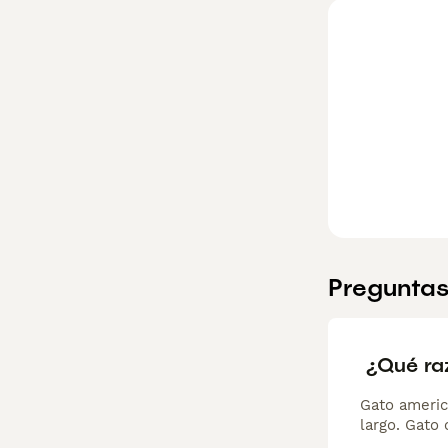
almendrados pre
necesita constan
sencillo aunque
resaltar «gatos 
perfecto para q
Preguntas
¿Qué ra
Gato americ
largo. Gato 