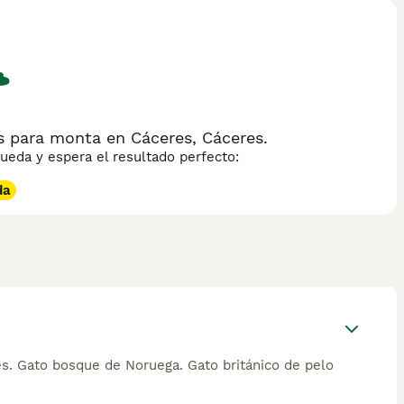
ato muy activo, inteligente, extrovertido y vocal, que
o para interacción continua. Su cuidado es relativamente
. Entre las palabras clave más buscadas en España podemos
racterísticas» y «gato oriental cuidado». Este felino es
dinamismo y elegancia a su hogar.
s para monta en Cáceres, Cáceres.
eda y espera el resultado perfecto:
da
és. Gato bosque de Noruega. Gato británico de pelo