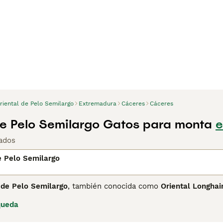
riental de Pelo Semilargo
Extremadura
Cáceres
Cáceres
de Pelo Semilargo Gatos para monta
e
ados
e Pelo Semilargo
 de Pelo Semilargo
, también conocida como
Oriental Longhai
e su origen en la década de 1970 a partir de cruces entre el S
queda
elegante cuerpo esbelto, largo y musculoso, con pelaje semil
atas traseras, requiriendo cepillados semanales para evitar nu