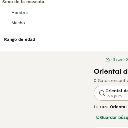
Sexo de la mascota
Hembra
Macho
Rango de edad
Gatos
O
Oriental 
0 Gatos encontr
Oriental d
Sólo puro
La raza
Oriental
semilargo
, tien
Guardar bús
destaca por su 
cuello, cola y p