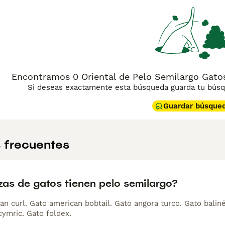
dominantemente verdes. En cuanto a su temperamento, es un g
te estímulo y compañía, siendo ideal para hogares con tiemp
 requiere atención en higiene dental y una dieta equilibrada
pelo semilargo», «Oriental de pelo semilargo», «gato oriental ca
uienes buscan un compañero juguetón y afectuoso que aporte 
Encontramos 0 Oriental de Pelo Semilargo Gato
Si deseas exactamente esta búsqueda guarda tu búsqu
Guardar búsque
 frecuentes
zas de gatos tienen pelo semilargo?
an curl. Gato american bobtail. Gato angora turco. Gato balin
cymric. Gato foldex.