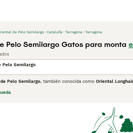
riental de Pelo Semilargo
Cataluña
Tarragona
Tarragona
de Pelo Semilargo Gatos para monta
e
ados
e Pelo Semilargo
 de Pelo Semilargo
, también conocida como
Oriental Longhai
e su origen en la década de 1970 a partir de cruces entre el S
queda
elegante cuerpo esbelto, largo y musculoso, con pelaje semil
atas traseras, requiriendo cepillados semanales para evitar nu
dominantemente verdes. En cuanto a su temperamento, es un g
te estímulo y compañía, siendo ideal para hogares con tiemp
 requiere atención en higiene dental y una dieta equilibrada
pelo semilargo», «Oriental de pelo semilargo», «gato oriental ca
uienes buscan un compañero juguetón y afectuoso que aporte 