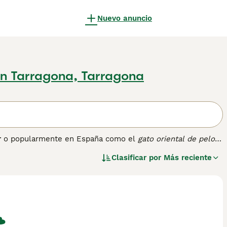
Nuevo anuncio
n Tarragona, Tarragona
r
o popularmente en España como el
gato oriental de pelo
iamés y razas de pelo largo como el Balinés. Esta variedad
Clasificar por
Más reciente
argo, fino y sedoso, especialmente más abundante en el
dos. Su cabeza es triangular con orejas grandes y ojos
ato muy activo, inteligente, extrovertido y vocal, que
o para interacción continua. Su cuidado es relativamente
. Entre las palabras clave más buscadas en España podemos
racterísticas» y «gato oriental cuidado». Este felino es
dinamismo y elegancia a su hogar.