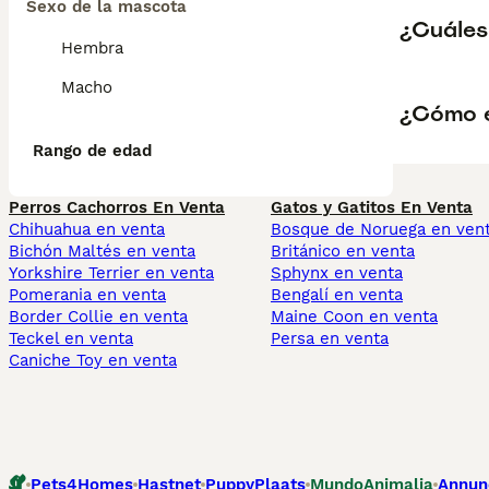
Sexo de la mascota
¿Cuáles 
Hembra
Macho
¿Cómo es
Rango de edad
Perros Cachorros En Venta
Gatos y Gatitos En Venta
Chihuahua en venta
Bosque de Noruega en ven
Bichón Maltés en venta
Británico en venta
Yorkshire Terrier en venta
Sphynx en venta
Pomerania en venta
Bengalí en venta
Border Collie en venta
Maine Coon en venta
Teckel en venta
Persa en venta
Caniche Toy en venta
Pets4Homes
Hastnet
PuppyPlaats
MundoAnimalia
Annun