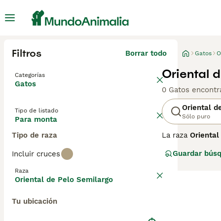
Filtros
Borrar todo
Gatos
O
Oriental 
Categorías
Gatos
0 Gatos encontr
Oriental d
Tipo de listado
Sólo puro
Para monta
Tipo de raza
La raza
Oriental
semilargo
, tien
Guardar bús
Incluir cruces
destaca por su 
cuello, cola y p
Raza
almendrados pre
Oriental de Pelo Semilargo
necesita constan
sencillo aunque
Tu ubicación
resaltar «gatos 
perfecto para q