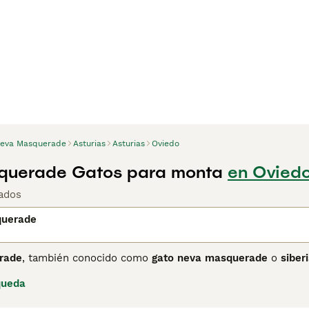
eva Masquerade
Asturias
Asturias
Oviedo
querade Gatos para monta
en Oviedo
ados
querade
rade
, también conocido como
gato neva masquerade
o
siber
no originaria de Rusia, específicamente cerca del río Neva. E
queda
 más oscuros en la cara, orejas, patas y cola, junto con unos
o es grande y musculoso, y su pelaje tiene una triple capa qu