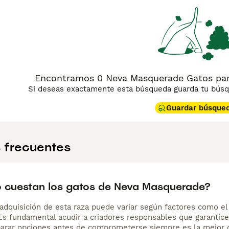
o, el Neva Masquerade es amigable, juguetón, inteligente y 
 perfecto para familias activas. Además, es conocido por se
sonas con alergias leves. Para su cuidado, requiere un cepill
lmente popular en el mercado español, con búsquedas frecue
rar", reflejando el interés de quienes buscan un compañero f
Encontramos 0 Neva Masquerade Gatos para
Si deseas exactamente esta búsqueda guarda tu búsqu
Guardar búsque
 frecuentes
 cuestan los gatos de Neva Masquerade?
adquisición de esta raza puede variar según factores como el p
 Es fundamental acudir a criadores responsables que garantice
arar opciones antes de comprometerse siempre es la mejor d