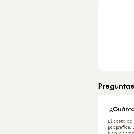
a su temperament
animales, siendo
beneficiar a per
raza es especia
masquerade comp
Preguntas
¿Cuánto
El coste de 
geográfica.
bien y comp