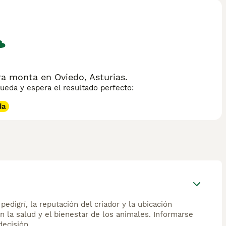
muy adaptable; se lleva bien con niños, perros y otros
r una raza con menor cantidad de alérgenos, lo que puede
ado regular para evitar enredos y mantenerse saludable. Esta
ntes como "gato neva masquerade precio" y "neva
elino elegante y cariñoso.
 monta en Oviedo, Asturias.
eda y espera el resultado perfecto:
da
edigrí, la reputación del criador y la ubicación
n la salud y el bienestar de los animales. Informarse
ecisión.