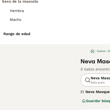
Sexo de la mascota
Hembra
Macho
Rango de edad
Gatos
N
Neva Mas
0 Gatos encontr
Neva Mas
Sólo puro
El
Neva Masque
del gato siberia
Guardar bús
patrón de puntos
nombre. Su tamañ