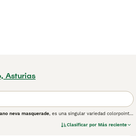
, Asturias
iano neva masquerade
, es una singular variedad colorpoint
ste gato se distingue por su pelaje semi-largo y denso con un
Clasificar por
Más reciente
 llamativos ojos azules que resaltan su "máscara", de ahí su
e es resistente al agua, ideal para climas fríos. En cuanto