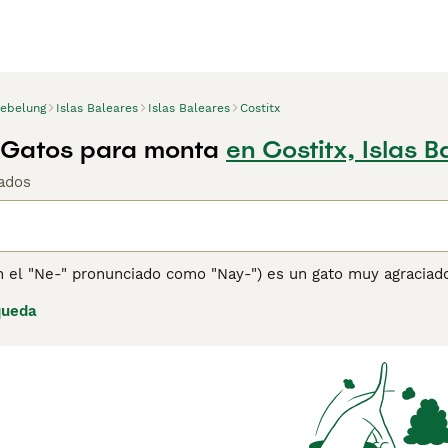
ebelung
Islas Baleares
Islas Baleares
Costitx
 Gatos para monta
en Costitx, Islas B
ados
n el "Ne-" pronunciado como "Nay-") es un gato muy agraciad
, suave y sedoso que brilla gracias sus puntas plateadas. La
queda
 al Azul Ruso, aunque su pelaje es mucho más largo. Con los
o por su hermosa apariencia, sino porque también es muy gen
a obtener información sobre esta raza de gato.