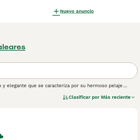
Nuevo anuncio
aleares
o y elegante que se caracteriza por su hermoso pelaje
 raza se desarrolló por primera vez en los Estados Unidos y
Clasificar por
Más reciente
 años, el Nebelung se ha vuelto muy popular fuera de
til y amigable. Lee nuestra página de consejos de compra