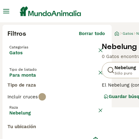
Filtros
Borrar todo
Gatos
N
Nebelung
Categorías
Gatos
0 Gatos encontr
Nebelung
Tipo de listado
Sólo puro
Para monta
Tipo de raza
El Nebelung (co
semilargo, denso
Guardar bús
Incluir cruces
se parece mucho
América, no sol
Raza
de Nebelung par
Nebelung
Tu ubicación