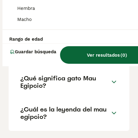
son de forma almendrada. Si una persona
tuviera el tamaño proporcional de los ojos
Hembra
de un gato, serían del tamaño de pelotas de
tenis, como mínimo. El mau egipcio es de
Macho
tamaño mediano.
Rango de edad
¿Cómo es un gato Mau
Guardar búsqueda
Egipcio?
Ver resultados
(
0
)
¿Qué significa gato Mau
Egipcio?
¿Cuál es la leyenda del mau
egipcio?