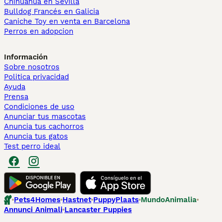
Chihuahua en Sevilla
Bulldog Francés en Galicia
Caniche Toy en venta en Barcelona
Perros en adopcion
Información
Sobre nosotros
Politica privacidad
Ayuda
Prensa
Condiciones de uso
Anunciar tus mascotas
Anuncia tus cachorros
Anuncia tus gatos
Test perro ideal
Pets4Homes
Hastnet
PuppyPlaats
MundoAnimalia
Annunci Animali
Lancaster Puppies