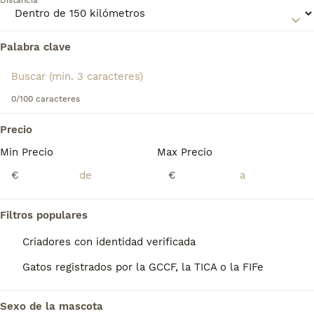
Distancia
Lee nuestra
página de consejos de compra de Korat
para
obtener información sobre esta raza de gato.
Palabra clave
Encontramos 0 Korat Gatos para monta en
Salamanca, Salamanca.
Si deseas exactamente esta búsqueda guarda tu 
búsqueda y espera el resultado perfecto:
0/100 caracteres
Guardar búsqueda
Precio
Min Precio
Max Precio
Preguntas frecuentes
€
€
Filtros populares
¿Diferencia entre korat y
azul ruso?
Criadores con identidad verificada
Gatos registrados por la GCCF, la TICA o la FIFe
El gato korat tiene unas características
parecidas al azul ruso, pero tiene un manto
monocapa, una forma más redondeada y los
Sexo de la mascota