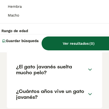
geográfica. Es fundamental acudir a
criadores responsables que garanticen la
Hembra
salud y el bienestar de los animales.
Informarse bien y comparar opciones antes
Macho
de comprometerse siempre es la mejor
decisión.
Rango de edad
Guardar búsqueda
¿Cómo es el carácter del
Ver resultados
(
0
)
gato javanés?
¿El gato javanés suelta
mucho pelo?
¿Cuántos años vive un gato
javanés?