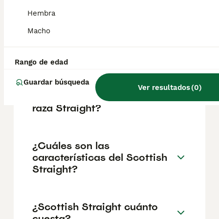
geográfica. Es fundamental acudir a
criadores responsables que garanticen la
Hembra
salud y el bienestar de los animales.
Informarse bien y comparar opciones antes
Macho
de comprometerse siempre es la mejor
decisión.
Rango de edad
Guardar búsqueda
¿Cuál es la esperanza de
Ver resultados
(
0
)
vida de un gato escocés de
raza Straight?
¿Cuáles son las
características del Scottish
Straight?
¿Scottish Straight cuánto
cuesta?