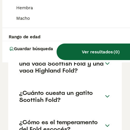
reputación del criador y la ubicación
geográfica. Es fundamental acudir a
Hembra
criadores responsables que garanticen la
salud y el bienestar de los animales.
Macho
Informarse bien y comparar opciones antes
de comprometerse siempre es la mejor
decisión.
Rango de edad
Guardar búsqueda
Ver resultados
(
0
)
¿Cuál es la diferencia entre
una vaca Scottish Fold y una
vaca Highland Fold?
¿Cuánto cuesta un gatito
Scottish Fold?
¿Cómo es el temperamento
del Fold escocés?