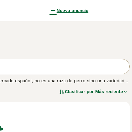
Nuevo anuncio
ercado español, no es una raza de perro sino una variedad
Fold**, este gato se caracteriza principalmente por sus
Clasificar por
Más reciente
mente, el **Foldex** presenta un cuerpo robusto, orejas
n otras características para mejorar su salud y apariencia.
les para hogares donde se quiere una mascota tranquila y
r veterinario para evitar problemas articulares relacionados
o para familias, personas mayores o quienes desean un
 afecto.