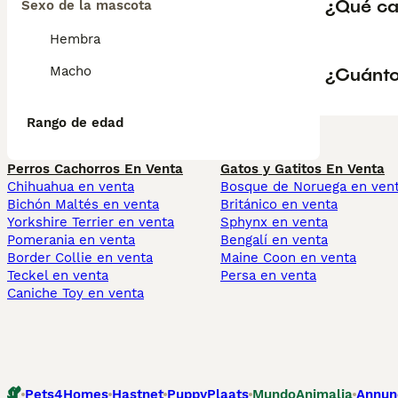
¿Qué car
Sexo de la mascota
Hembra
¿Cuánto
Macho
Rango de edad
Perros Cachorros En Venta
Gatos y Gatitos En Venta
Chihuahua en venta
Bosque de Noruega en ven
Bichón Maltés en venta
Británico en venta
Yorkshire Terrier en venta
Sphynx en venta
Pomerania en venta
Bengalí en venta
Border Collie en venta
Maine Coon en venta
Teckel en venta
Persa en venta
Caniche Toy en venta
Pets4Homes
Hastnet
PuppyPlaats
MundoAnimalia
Annun