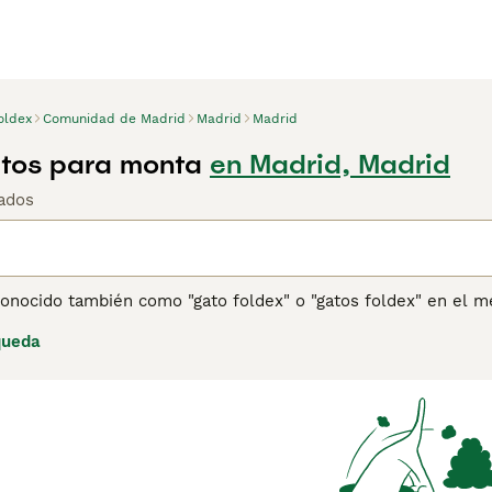
oldex
Comunidad de Madrid
Madrid
Madrid
tos para monta
en Madrid, Madrid
ados
onocido también como "gato foldex" o "gatos foldex" en el m
temente confundida. Originario como derivado del **Scottish 
queda
hacia adelante, una característica genética distintiva. Física
xpresión dulce, buscando combinar rasgos del Scottish Fold co
emperamento, son gatos dóciles, cariñosos y sociables, idea
idado requiere atención especial a sus orejas y control regula
. Por su aspecto y comportamiento, el **Foldex** es adecuad
, destacando entre los "gatos exóticos" por su singularidad y