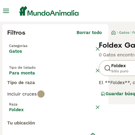
Filtros
Borrar todo
Gatos
F
Foldex Ga
Categorías
Gatos
0 Gatos encontr
Foldex
Tipo de listado
Sólo puro
Para monta
Tipo de raza
El **Foldex**, c
de gato, frecuen
Guardar bús
Incluir cruces
orejas dobladas 
plegadas y una e
Raza
En cuanto a su t
Foldex
adaptable. Su cu
con su genética
Tu ubicación
gato de compañía