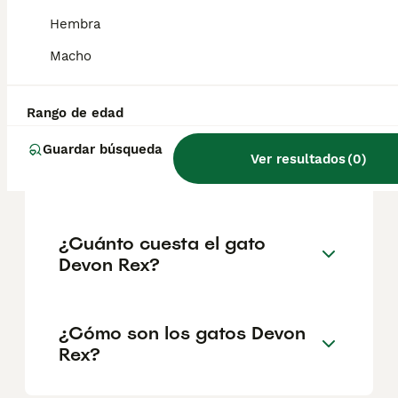
geográfica. Es fundamental acudir a
criadores responsables que garanticen la
Hembra
salud y el bienestar de los animales.
Informarse bien y comparar opciones antes
Macho
de comprometerse siempre es la mejor
decisión.
Rango de edad
Guardar búsqueda
¿Cuánto cuesta un gatito
Ver resultados
(
0
)
Devon Rex?
¿Cuánto cuesta el gato
Devon Rex?
¿Cómo son los gatos Devon
Rex?