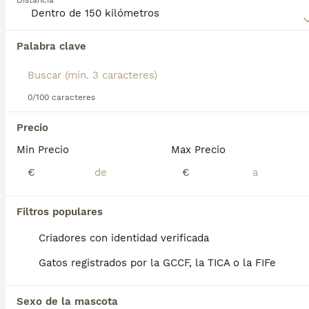
Distancia
encanta buscar juguetes por la casa.
Lee nuestra
página de consejos de compra de Cornish Rex
Palabra clave
Encontramos 0 Cornish Rex Gatos para
para obtener información sobre esta raza de gato.
monta en Escalante, Cantabria.
Si deseas exactamente esta búsqueda guarda tu 
búsqueda y espera el resultado perfecto:
0/100 caracteres
Guardar búsqueda
Precio
Min Precio
Max Precio
Preguntas frecuentes
€
€
Filtros populares
¿Cuánto cuesta un Cornish
Rex?
Criadores con identidad verificada
Gatos registrados por la GCCF, la TICA o la FIFe
El coste de adquisición de esta raza puede
variar según factores como el pedigrí, la
reputación del criador y la ubicación
Sexo de la mascota