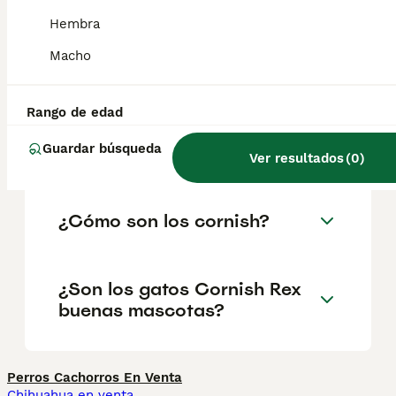
geográfica. Es fundamental acudir a
criadores responsables que garanticen la
Hembra
salud y el bienestar de los animales.
Informarse bien y comparar opciones antes
Macho
de comprometerse siempre es la mejor
decisión.
Rango de edad
Guardar búsqueda
¿Qué es un cornish rex?
Ver resultados
(
0
)
¿Cómo son los cornish?
¿Son los gatos Cornish Rex
buenas mascotas?
Perros Cachorros En Venta
Chihuahua en venta