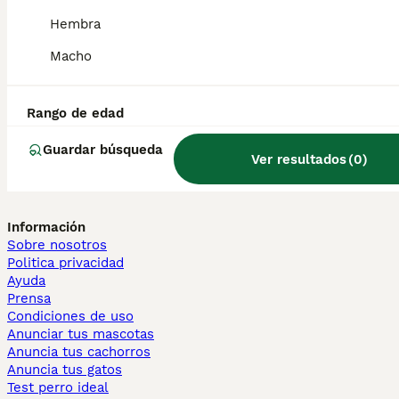
Persa en venta
Hembra
Otras páginas populares
Macho
Teckel en Barcelona
Bulldog Francés en Madrid
Bichón Maltés en València
Rango de edad
Chihuahua en Sevilla
Bulldog Francés en Galicia
Guardar búsqueda
Ver resultados
(
0
)
Caniche Toy en venta en Barcelona
Perros en adopcion
Información
Sobre nosotros
Politica privacidad
Ayuda
Prensa
Condiciones de uso
Anunciar tus mascotas
Anuncia tus cachorros
Anuncia tus gatos
Test perro ideal