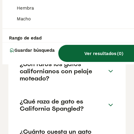
de 2020, la población era de 33,529
personas, con una densidad aproximada de
Hembra
1,027 habitantes por kilómetro cuadrado.
Macho
¿California es estado o
Rango de edad
país?
Guardar búsqueda
Ver resultados
(
0
)
¿Son raros los gatos
californianos con pelaje
moteado?
¿Qué raza de gato es
California Spangled?
¿Cuánto cuesta un gato