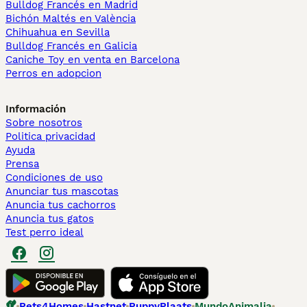
Bulldog Francés en Madrid
Bichón Maltés en València
Chihuahua en Sevilla
Bulldog Francés en Galicia
Caniche Toy en venta en Barcelona
Perros en adopcion
Información
Sobre nosotros
Politica privacidad
Ayuda
Prensa
Condiciones de uso
Anunciar tus mascotas
Anuncia tus cachorros
Anuncia tus gatos
Test perro ideal
Pets4Homes
Hastnet
PuppyPlaats
MundoAnimalia