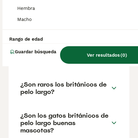
geográfica. Es fundamental acudir a
criadores responsables que garanticen la
Hembra
salud y el bienestar de los animales.
Informarse bien y comparar opciones antes
Macho
de comprometerse siempre es la mejor
decisión.
Rango de edad
Guardar búsqueda
¿Cuál es la raza de gato
Ver resultados
(
0
)
británico de pelo largo?
¿Son raros los británicos de
pelo largo?
¿Son los gatos británicos de
pelo largo buenas
mascotas?