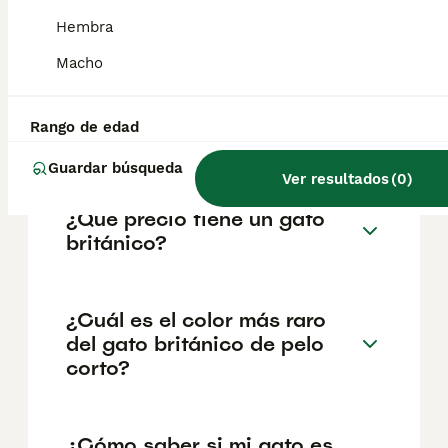
variar según factores como el pedigrí, la
reputación del criador y la ubicación
Hembra
geográfica. Es fundamental acudir a
Macho
criadores responsables que garanticen la
salud y el bienestar de los animales.
Informarse bien y comparar opciones antes
de comprometerse siempre es la mejor
Rango de edad
decisión.
Guardar búsqueda
Ver resultados
(
0
)
¿Qué precio tiene un gato
británico?
¿Cuál es el color más raro
del gato británico de pelo
corto?
¿Cómo saber si mi gato es