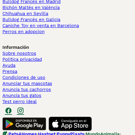
Bulldog Francés en Madrid
Bichón Maltés en València
Chihuahua en Sevilla
Bulldog Francés en Galicia
Caniche Toy en venta en Barcelona
Perros en adopcion
Información
Sobre nosotros
Politica privacidad
Ayuda
Prensa
Condiciones de uso
Anunciar tus mascotas
Anuncia tus cachorros
Anuncia tus gatos
Test perro ideal
Pets4Homes
Hastnet
PuppyPlaats
MundoAnimalia