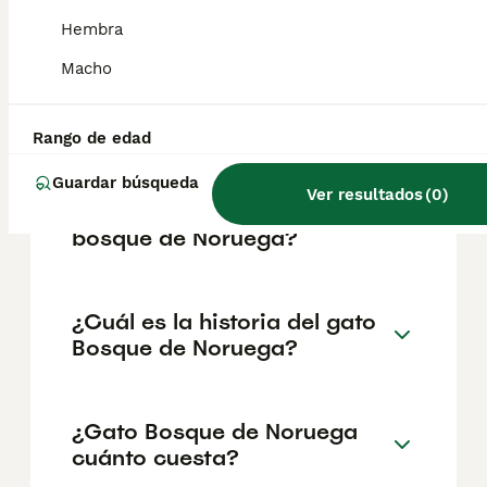
reputación del criador y la ubicación
geográfica. Es fundamental acudir a
Hembra
criadores responsables que garanticen la
salud y el bienestar de los animales.
Macho
Informarse bien y comparar opciones antes
de comprometerse siempre es la mejor
decisión.
Rango de edad
Guardar búsqueda
Ver resultados
(
0
)
¿Cómo son los gatos en el
bosque de Noruega?
¿Cuál es la historia del gato
Bosque de Noruega?
¿Gato Bosque de Noruega
cuánto cuesta?