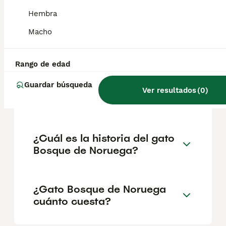
geográfica. Es fundamental acudir a
criadores responsables que garanticen la
Hembra
salud y el bienestar de los animales.
Informarse bien y comparar opciones antes
Macho
de comprometerse siempre es la mejor
decisión.
Rango de edad
Guardar búsqueda
¿Cómo son los gatos en el
Ver resultados
(
0
)
bosque de Noruega?
¿Cuál es la historia del gato
Bosque de Noruega?
¿Gato Bosque de Noruega
cuánto cuesta?