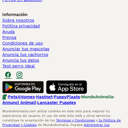
Información
Sobre nosotros
Politica privacidad
Ayuda
Prensa
Condiciones de uso
Anunciar tus mascotas
Anuncia tus cachorros
Anuncia tus gatos
Test perro ideal
Pets4Homes
Hastnet
PuppyPlaats
MundoAnimalia
Annunci Animali
Lancaster Puppies
MundoAnimalia.com utiliza cookies en este sitio para mejorar tu
experiencia de usuario. El uso de este sitio web y otros servicios
constituye la aceptación de los
Términos y Condiciones
y
la Política de
Privacidad y Cookies
de MundoAnimalia. Puedes
Administrar tus