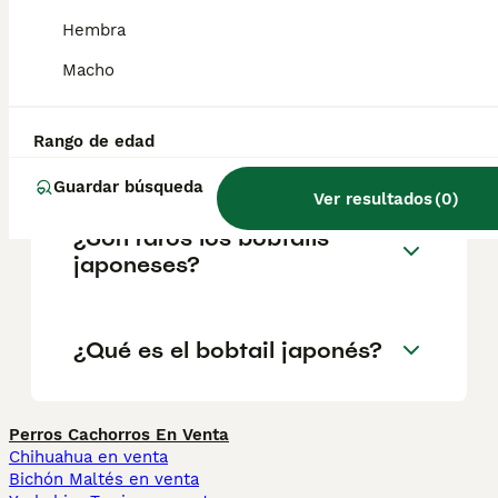
que las hembras. Son gatos largos y
delgados con músculos muy desarrollados
Hembra
que les permiten saltar grandes alturas.
Macho
¿Cuánto vale un bobtail
Rango de edad
japonés?
Guardar búsqueda
Ver resultados
(
0
)
¿Son raros los bobtails
japoneses?
¿Qué es el bobtail japonés?
Perros Cachorros En Venta
Chihuahua en venta
Bichón Maltés en venta