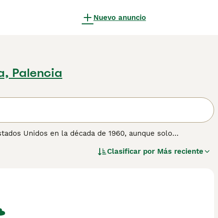
Nuevo anuncio
a, Palencia
Estados Unidos en la década de 1960, aunque solo
ue no está reconocida por la GCCF y, por tanto, no se puede
Clasificar por
Más reciente
o o de pelo semilargo y se puede distinguir por su cola más
nvencional. La longitud no es un gen programable y no se
 y, a diferencia de otros gatos, el American Bobtail a
n lugar de denso o esponjoso), en consonancia con su
en, mientras que la variedad de pelo corto American Bobtail
ntes son de tamaño mediano y grande, pesando los machos
estra página de consejos de compra de American Bobtail