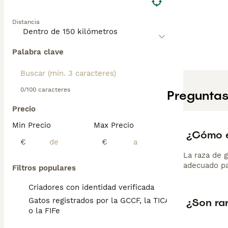
para obtener inf
Distancia
Palabra clave
0/100 caracteres
Preguntas
Precio
Min Precio
Max Precio
¿Cómo e
€
€
La raza de 
adecuado par
Filtros populares
Criadores con identidad verificada
¿Son ra
Gatos registrados por la GCCF, la TICA
o la FIFe