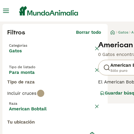
Filtros
Borrar todo
Gatos
A
American 
Categorías
Gatos
0 Gatos encontr
American B
Tipo de listado
Sólo puro
Para monta
Tipo de raza
El American Bobt
recientemente ha
Guardar bús
Incluir cruces
mostrar en las e
corta, que tiene
Raza
puede criar sele
American Bobtail
menudo mueve la
asociación con l
Tu ubicación
tiene un pelaje
alrededor de lo