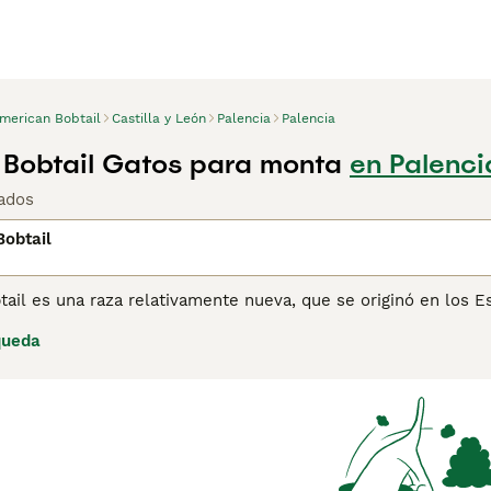
merican Bobtail
Castilla y León
Palencia
Palencia
Bobtail Gatos para monta
en Palenci
ados
obtail
ail es una raza relativamente nueva, que se originó en los 
 recibido mucha atención. Rara vez se la ve en Europa, ya q
queda
xposiciones de GCCF. Puede ser de una variedad de pelo cort
 entre un tercio y la mitad de la longitud de una raza más co
ctivamente, por lo que se dice que nunca hay dos colas iguales
 cola para mostrar placer. El pelaje es de aspecto peludo (e
os gatos monteses salvajes, de los que se cree que desciend
 más afelpado. Es un gato de aspecto robusto, y ambas varia
s 7 kilos y siendo las hembras un poco más pequeñas. Lee nu