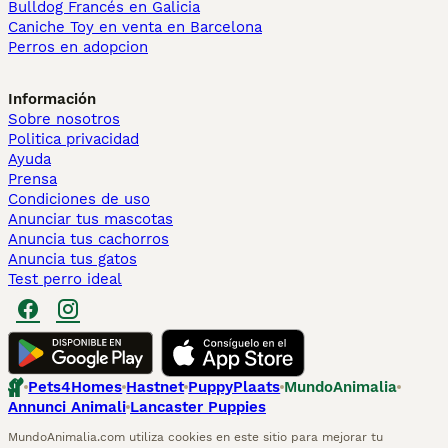
Bulldog Francés en Galicia
Caniche Toy en venta en Barcelona
Perros en adopcion
Información
Sobre nosotros
Politica privacidad
Ayuda
Prensa
Condiciones de uso
Anunciar tus mascotas
Anuncia tus cachorros
Anuncia tus gatos
Test perro ideal
Pets4Homes
Hastnet
PuppyPlaats
MundoAnimalia
Annunci Animali
Lancaster Puppies
MundoAnimalia.com utiliza cookies en este sitio para mejorar tu