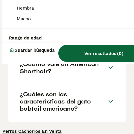
muy adecuado para la vida en familia. Se
trata de un gato paciente y tolerante, ideal
Hembra
para familias con niños.
Macho
¿Son raros los bobtails
Rango de edad
americanos?
Guardar búsqueda
Ver resultados
(
0
)
¿Cuánto vale un American
Shorthair?
¿Cuáles son las
características del gato
bobtail americano?
Perros Cachorros En Venta